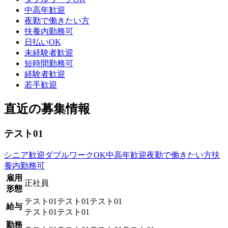
中高年歓迎
夜勤で働きたい方
扶養内勤務可
日払いOK
未経験者歓迎
短時間勤務可
経験者歓迎
若手歓迎
直近の募集情報
テスト01
シニア歓迎
ダブルワークOK
中高年歓迎
夜勤で働きたい方
扶
養内勤務可
雇用
正社員
形態
テスト01テスト01テスト01
給与
テスト01テスト01
勤務